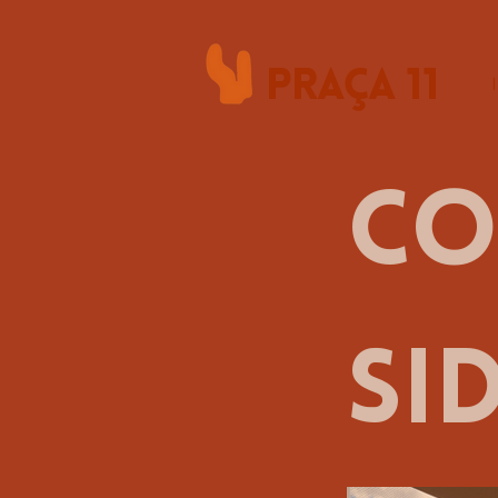
Praça 11
co
si